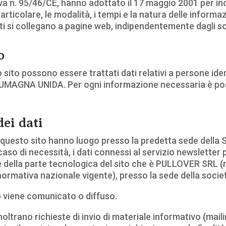
ttiva n. 95/46/CE, hanno adottato il 17 maggio 2001 per ind
 particolare, le modalità, i tempi e la natura delle informa
ti si collegano a pagine web, indipendentemente dagli s
o
ito possono essere trattati dati relativi a persone identif
MAGNA UNIDA. Per ogni informazione necessaria è possib
dei dati
i questo sito hanno luogo presso la predetta sede della
caso di necessità, i dati connessi al servizio newsletter
 della parte tecnologica del sito che è PULLOVER SRL (
 normativa nazionale vigente), presso la sede della soc
b viene comunicato o diffuso.
inoltrano richieste di invio di materiale informativo (maili