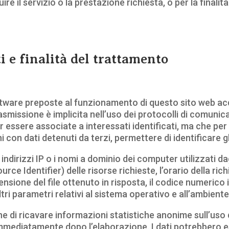
uire il servizio o la prestazione richiesta, o per la finali
ti e finalità del trattamento
oftware preposte al funzionamento di questo sito web ac
rasmissione è implicita nell’uso dei protocolli di comunica
 essere associate a interessati identificati, ma che per
con dati detenuti da terzi, permettere di identificare gl
 indirizzi IP o i nomi a dominio dei computer utilizzati dag
rce Identifier) delle risorse richieste, l’orario della rich
mensione del file ottenuto in risposta, il codice numerico
ltri parametri relativi al sistema operativo e all’ambient
ine di ricavare informazioni statistiche anonime sull’uso 
mediatamente dopo l’elaborazione. I dati potrebbero ess