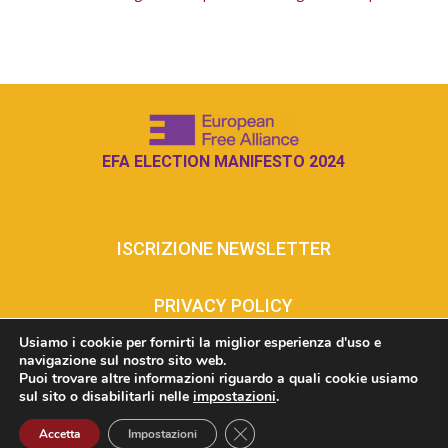
EFA ELECTION MANIFESTO 2024
ISCRIZIONE NEWSLETTER
PRIVACY POLICY
Usiamo i cookie per fornirti la miglior esperienza d'uso e
navigazione sul nostro sito web.
COOKIE POLICY
Puoi trovare altre informazioni riguardo a quali cookie usiamo
sul sito o disabilitarli nelle
impostazioni
.
INFO@RUMAGNAUNIDA.EU
Close GDPR Cookie Banner
Accetta
Impostazioni