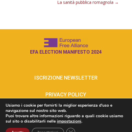
La sanità pubblica romagnola
→
EFA ELECTION MANIFESTO 2024
ISCRIZIONE NEWSLETTER
PRIVACY POLICY
Usiamo i cookie per fornirti la miglior esperienza d'uso e
navigazione sul nostro sito web.
COOKIE POLICY
Puoi trovare altre informazioni riguardo a quali cookie usiamo
sul sito o disabilitarli nelle
impostazioni
.
INFO@RUMAGNAUNIDA.EU
Close GDPR Cookie Banner