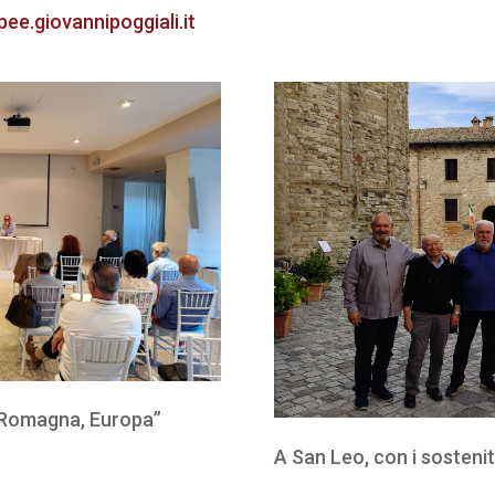
opee.giovannipoggiali.it
, Romagna, Europa”
A San Leo, con i sostenito