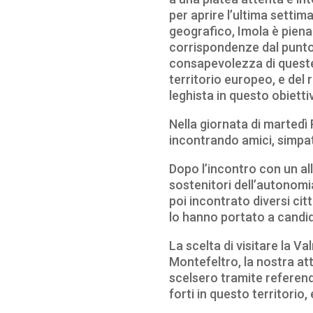
per aprire l’ultima settima
geografico, Imola è pien
corrispondenze dal punto 
consapevolezza di queste 
territorio europeo, e del r
leghista in questo obietti
Nella giornata di martedì 
incontrando amici, simpat
Dopo l’incontro con un al
sostenitori dell’autonomi
poi incontrato diversi cit
lo hanno portato a candid
La scelta di visitare la V
Montefeltro, la nostra att
scelsero tramite referend
forti in questo territorio,