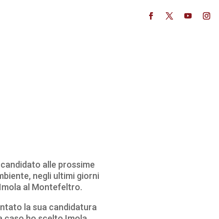
, candidato alle prossime
ente, negli ultimi giorni
Imola al Montefeltro.
entato la sua candidatura
a caso ho scelto Imola