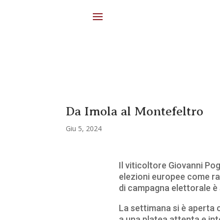
Da Imola al Montefeltro
Giu 5, 2024
Il viticoltore Giovanni P
elezioni europee come rap
di campagna elettorale è 
La settimana si è aperta 
a una platea attenta e in