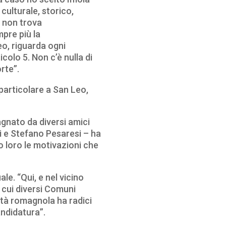
 culturale, storico,
 non trova
pre più la
eo, riguarda ogni
icolo 5. Non c’è nulla di
rte”.
 particolare a San Leo,
gnato da diversi amici
i e Stefano Pesaresi – ha
o loro le motivazioni che
le. “Qui, e nel vicino
n cui diversi Comuni
ità romagnola ha radici
andidatura”.