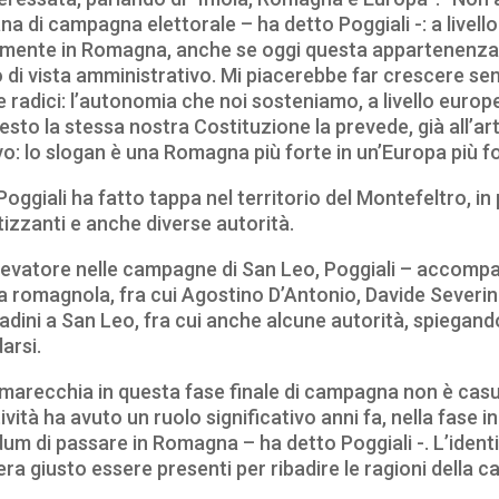
na di campagna elettorale – ha detto Poggiali -: a livello
amente in Romagna, anche se oggi questa appartenenza
di vista amministrativo. Mi piacerebbe far crescere sem
radici: l’autonomia che noi sosteniamo, a livello europ
esto la stessa nostra Costituzione la prevede, già all’art
vo: lo slogan è una Romagna più forte in un’Europa più fo
Poggiali ha fatto tappa nel territorio del Montefeltro, in
izzanti e anche diverse autorità.
levatore nelle campagne di San Leo, Poggiali – accompa
a romagnola, fra cui Agostino D’Antonio, Davide Severin
tadini a San Leo, fra cui anche alcune autorità, spiegand
arsi.
almarecchia in questa fase finale di campagna non è casua
ività ha avuto un ruolo significativo anni fa, nella fase i
um di passare in Romagna – ha detto Poggiali -. L’ident
 era giusto essere presenti per ribadire le ragioni della c